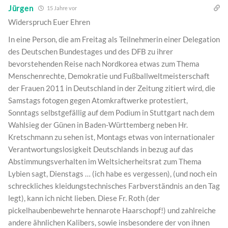
Jürgen
15 Jahre vor
Widerspruch Euer Ehren
In eine Person, die am Freitag als Teilnehmerin einer Delegation
des Deutschen Bundestages und des DFB zu ihrer
bevorstehenden Reise nach Nordkorea etwas zum Thema
Menschenrechte, Demokratie und Fußballweltmeisterschaft
der Frauen 2011 in Deutschland in der Zeitung zitiert wird, die
Samstags fotogen gegen Atomkraftwerke protestiert,
Sonntags selbstgefällig auf dem Podium in Stuttgart nach dem
Wahlsieg der Günen in Baden-Württemberg neben Hr.
Kretschmann zu sehen ist, Montags etwas von internationaler
Verantwortungslosigkeit Deutschlands in bezug auf das
Abstimmungsverhalten im Weltsicherheitsrat zum Thema
Lybien sagt, Dienstags … (ich habe es vergessen), (und noch ein
schreckliches kleidungstechnisches Farbverständnis an den Tag
legt), kann ich nicht lieben. Diese Fr. Roth (der
pickelhaubenbewehrte hennarote Haarschopf!) und zahlreiche
andere ähnlichen Kalibers, sowie insbesondere der von ihnen