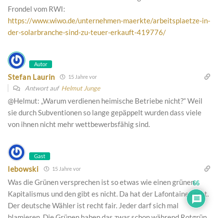
Frondel vom RWI:
https://www.wiwo.de/unternehmen-maerkte/arbeitsplaetze-in-
der-solarbranche-sind-zu-teuer-erkauft-419776/
Autor
Stefan Laurin
15 Jahre vor
Antwort auf
Helmut Junge
@Helmut: „Warum verdienen heimische Betriebe nicht?“ Weil
sie durch Subventionen so lange gepäppelt wurden dass viele
von ihnen nicht mehr wettbewerbsfähig sind.
Gast
lebowski
15 Jahre vor
Was die Grünen versprechen ist so etwas wie einen grünen
66
Kapitalismus und den gibt es nicht. Da hat der Lafontaine recht.
Der deutsche Wähler ist recht fair. Jeder darf sich mal
blamieren. Die Grünen haben das zwar schon während Rotgrün