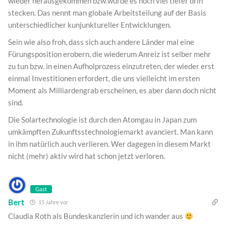
wieder herausgekommen bzw.würde es noch viel tiefer drin
stecken. Das nennt man globale Arbeitsteilung auf der Basis
unterschiedlicher kunjunktureller Entwicklungen.
Sein wie also froh, dass sich auch andere Länder mal eine
Fürungsposition erobern, die wiederum Anreiz ist selber mehr
zu tun bzw. in einen Aufholprozess einzutreten, der wieder erst
einmal Investitionen erfordert, die uns vielleicht im ersten
Moment als Milliardengrab erscheinen, es aber dann doch nicht
sind.
Die Solartechnologie ist durch den Atomgau in Japan zum
umkämpften Zukunftsstechnologiemarkt avanciert. Man kann
in ihm natürlich auch verlieren. Wer dagegen in diesem Markt
nicht (mehr) aktiv wird hat schon jetzt verloren.
Gast
Bert
15 Jahre vor
Claudia Roth als Bundeskanzlerin und ich wander aus