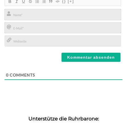
{}
[+]
Name*
E-
Mail*
Webseite
0
COMMENTS
Unterstütze die Ruhrbarone: