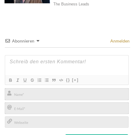
Abonnieren
Anmelden
{}
[+]
Name*
E-
Mail*
Webseite