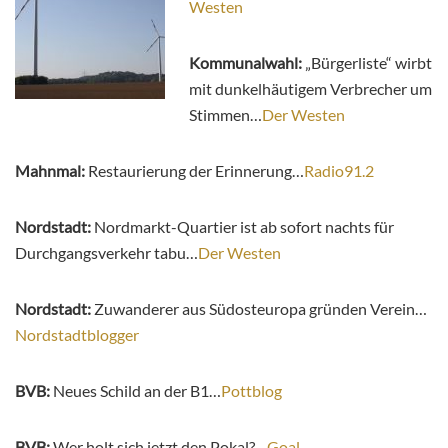
Westen
Kommunalwahl:
„Bürgerliste“ wirbt
mit dunkelhäutigem Verbrecher um
Stimmen…
Der Westen
Mahnmal:
Restaurierung der Erinnerung…
Radio91.2
Nordstadt:
Nordmarkt-Quartier ist ab sofort nachts für
Durchgangsverkehr tabu…
Der Westen
Nordstadt:
Zuwanderer aus Südosteuropa gründen Verein…
Nordstadtblogger
BVB:
Neues Schild an der B1…
Pottblog
BVB:
Wer holt sich jetzt den Pokal?…
Goal