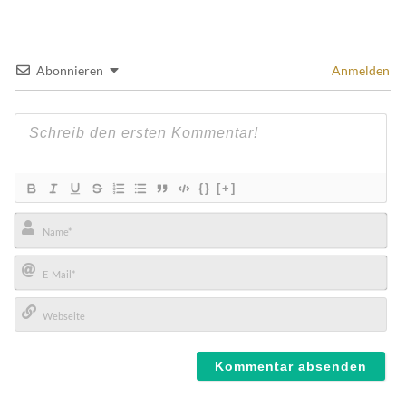
Abonnieren
Anmelden
{}
[+]
Name*
E-
Mail*
Webseite