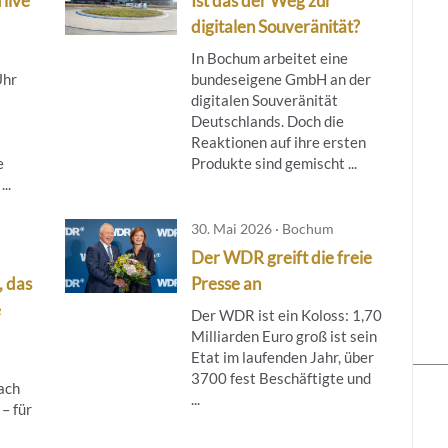
 live
Ist das der Weg zur
digitalen Souveränität?
In Bochum arbeitet eine
Uhr
bundeseigene GmbH an der
digitalen Souveränität
Deutschlands. Doch die
Reaktionen auf ihre ersten
e
Produkte sind gemischt ...
..
30. Mai 2026 · Bochum
Der WDR greift die freie
, das
Presse an
e
Der WDR ist ein Koloss: 1,70
Milliarden Euro groß ist sein
Etat im laufenden Jahr, über
3700 fest Beschäftigte und
fach
...
 – für