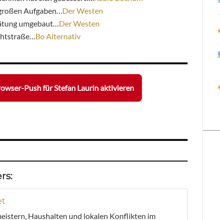
r großen Aufgaben…
Der Westen
pätung umgebaut…
Der Westen
chtstraße…
Bo Alternativ
owser-Push für Stefan Laurin aktivieren
rs:
et
meistern, Haushalten und lokalen Konflikten im