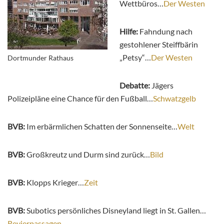
Wettbüros…
Der Westen
Hilfe:
Fahndung nach
gestohlener Steiffbärin
„Petsy“…
Der Westen
Dortmunder Rathaus
Debatte:
Jägers
Polizeipläne eine Chance für den Fußball…
Schwatzgelb
BVB:
Im erbärmlichen Schatten der Sonnenseite…
Welt
BVB:
Großkreutz und Durm sind zurück…
Bild
BVB:
Klopps Krieger…
Zeit
BVB:
Subotics persönliches Disneyland liegt in St. Gallen…
Revierpassagen