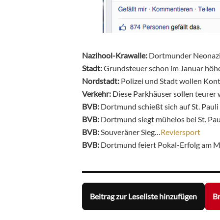
Nazihool-Krawalle:
Dortmunder Neonazi
Stadt:
Grundsteuer schon im Januar höh
Nordstadt:
Polizei und Stadt wollen Kon
Verkehr:
Diese Parkhäuser sollen teure
BVB:
Dortmund schießt sich auf St. Pauli
BVB:
Dortmund siegt mühelos bei St. Pa
BVB:
Souveräner Sieg…
Reviersport
BVB:
Dortmund feiert Pokal-Erfolg am M
Beitrag zur Leseliste hinzufügen
Br