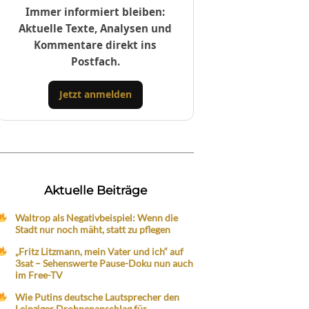
Immer informiert bleiben:
Aktuelle Texte, Analysen und
Kommentare direkt ins
Postfach.
Jetzt anmelden
Aktuelle Beiträge
Waltrop als Negativbeispiel: Wenn die
Stadt nur noch mäht, statt zu pflegen
„Fritz Litzmann, mein Vater und ich“ auf
3sat – Sehenswerte Pause-Doku nun auch
im Free-TV
Wie Putins deutsche Lautsprecher den
Leipziger Drohnenanschlag für