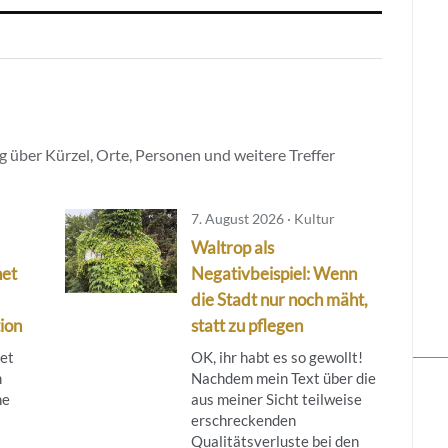
 über Kürzel, Orte, Personen und weitere Treffer
7. August 2026 · Kultur
Waltrop als
net
Negativbeispiel: Wenn
die Stadt nur noch mäht,
ion
statt zu pflegen
tet
OK, ihr habt es so gewollt!
m
Nachdem mein Text über die
ne
aus meiner Sicht teilweise
erschreckenden
Qualitätsverluste bei den