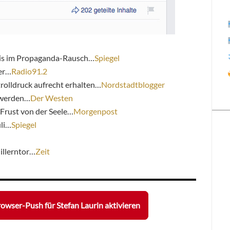
s im Propaganda-Rausch…
Spiegel
er…
Radio91.2
trolldruck aufrecht erhalten…
Nordstadtblogger
r werden…
Der Westen
 Frust von der Seele…
Morgenpost
uli…
Spiegel
illerntor…
Zeit
owser-Push für Stefan Laurin aktivieren