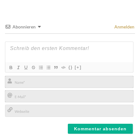
Abonnieren
Anmelden
{}
[+]
Name*
E-
Mail*
Webseite