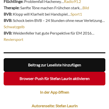
Flüchtlinge:
Problemfall Hacheney…
Radio91.2
Therapie:
Sanfte Töne machen Frühchen stark…
Bild
BVB:
Klopp will Klarheit bei Handspiel…
Sport1
BVB:
Schock beim BVB – 24 Stunden ohne neue Verletzung…
Schwatzgelb
BVB:
Weidenfeller hat gute Perspektive für EM 2016…
Reviersport
Beitrag zur Leseliste hinzufügen
Browser-Push für Stefan Laurin aktivieren
In der App öffnen
Autorenseite: Stefan Laurin