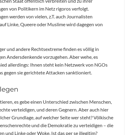
hen Staat öffentlich verbreiten und zu ihrer
gen von Politikern im Netz rigoros verfolgt.
n werden von vielen, z.T. auch Journalisten
 auf Linke, Queere oder Muslime wird dagegen von
r und andere Rechtsextreme finden es völlig in
gen Andersdenkende vorzugehen. Aber wehe, es
hied allerdings: Ihnen steht kein Netzwerk von NGOs
as gegen sie gerichtete Attacken sanktioniert.
legen
ieren, es gebe einen Unterschied zwischen Menschen,
chte verteidigen, und deren Gegnern. Aber auch hier
lcher Grundlage, auf welcher Seite wer steht? Völkische
Menschenrechte und die Demokratie zu verteidigen – die
 und Linke oder Woke. Ist das per se illegitim?