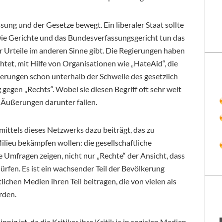
ssung und der Gesetze bewegt. Ein liberaler Staat sollte
Die Gerichte und das Bundesverfassungsgericht tun das
r Urteile im anderen Sinne gibt. Die Regierungen haben
chtet, mit Hilfe von Organisationen wie „HateAid“, die
erungen schon unterhalb der Schwelle des gesetzlich
gegen „Rechts“. Wobei sie diesen Begriff oft sehr weit
 Äußerungen darunter fallen.
 mittels dieses Netzwerks dazu beiträgt, das zu
Milieu bekämpfen wollen: die gesellschaftliche
he Umfragen zeigen, nicht nur „Rechte“ der Ansicht, dass
ürfen. Es ist ein wachsender Teil der Bevölkerung
lichen Medien ihren Teil beitragen, die von vielen als
rden.
ig ist, da die Kritiker ihre Kritik ja in sozialen Medien