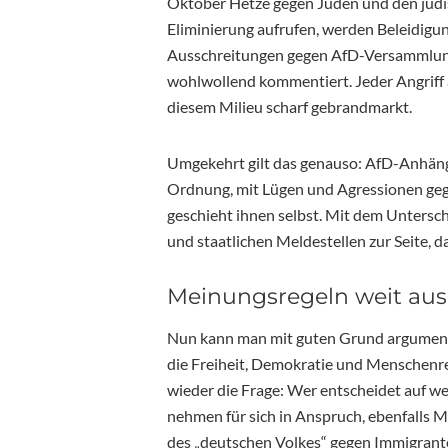
Oktober Hetze gegen Juden und den jüdisc
Eliminierung aufrufen, werden Beleidigun
Ausschreitungen gegen AfD-Versammlunge
wohlwollend kommentiert. Jeder Angriff
diesem Milieu scharf gebrandmarkt.
Umgekehrt gilt das genauso: AfD-Anhänge
Ordnung, mit Lügen und Agressionen ge
geschieht ihnen selbst. Mit dem Untersc
und staatlichen Meldestellen zur Seite, d
Meinungsregeln weit aus
Nun kann man mit guten Grund argument
die Freiheit, Demokratie und Menschenre
wieder die Frage: Wer entscheidet auf we
nehmen für sich in Anspruch, ebenfalls 
des „deutschen Volkes“ gegen Immigranten