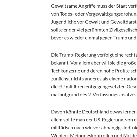
Gewaltsame Angriffe muss der Staat verfo
von Todes- oder Vergewaltigungsdrohung
Jugendliche vor Gewalt und Gewaltdarste
sollte er der viel gerühmten Zivilgesellsc
bevor es wieder einmal gegen Trump und 
Die Trump-Regierung verfolgt eine rechts
bekannt. Vor allem aber will sie die gr
Techkonzerne und deren hohe Profite schü
zunächst nichts anderes als eigene natio
die EU mit ihren entgegengesetzten Ges
mal aufgrund des 2. Verfassungszusatzes 
Davon könnte Deutschland etwas lernen –
allem sollte man der US-Regierung, von der
militärisch nach wie vor abhängig sind, n
Weniger Meinungskontrollen und Meldestel