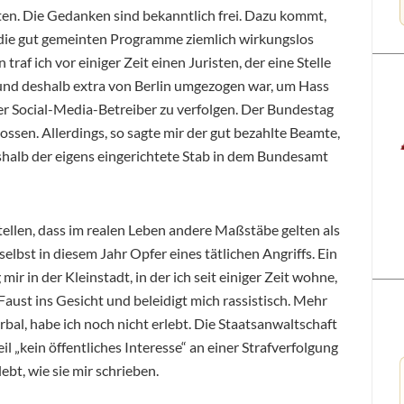
eten. Die Gedanken sind bekanntlich frei. Dazu kommt,
ll die gut gemeinten Programme ziemlich wirkungslos
traf ich vor einiger Zeit einen Juristen, der eine Stelle
und deshalb extra von Berlin umgezogen war, um Hass
r Social-Media-Betreiber zu verfolgen. Der Bundestag
ossen. Allerdings, so sagte mir der gut bezahlte Beamte,
shalb der eigens eingerichtete Stab in dem Bundesamt
tellen, dass im realen Leben andere Maßstäbe gelten als
lbst in diesem Jahr Opfer eines tätlichen Angriffs. Ein
r in der Kleinstadt, in der ich seit einiger Zeit wohne,
aust ins Gesicht und beleidigt mich rassistisch. Mehr
bal, habe ich noch nicht erlebt. Die Staatsanwaltschaft
eil „kein öffentliches Interesse“ an einer Strafverfolgung
bt, wie sie mir schrieben.