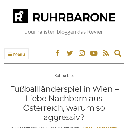
Journalisten bloggen das Revier
Menu
Ex
sea
fo
Ruhrgebiet
Fußballländerspiel in Wien –
Liebe Nachbarn aus
Österreich, warum so
aggressiv?
13. September 2012
| Robin Patzwaldt
Keine Kommentare