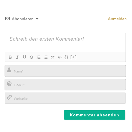
Abonnieren
Anmelden
{}
[+]
Name*
E-
Mail*
Webseite