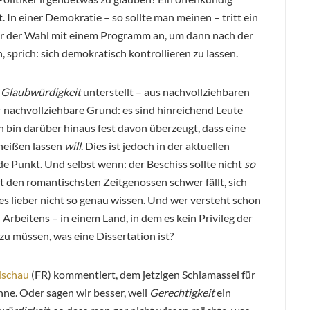
In einer Demokratie – so sollte man meinen – tritt ein
i vor der Wahl mit einem Programm an, um dann nach der
sprich: sich demokratisch kontrollieren zu lassen.
.
Glaubwürdigkeit
unterstellt – aus nachvollziehbaren
r nachvollziehbare Grund: es sind hinreichend Leute
h bin darüber hinaus fest davon überzeugt, dass eine
heißen lassen
will
. Dies ist jedoch in der aktuellen
de Punkt. Und selbst wenn: der Beschiss sollte nicht
so
bst den romantischsten Zeitgenossen schwer fällt, sich
 es lieber nicht so genau wissen. Und wer versteht schon
Arbeitens – in einem Land, in dem es kein Privileg der
 zu müssen, was eine Dissertation ist?
dschau
(FR) kommentiert, dem jetzigen Schlamassel für
nne. Oder sagen wir besser, weil
Gerechtigkeit
ein