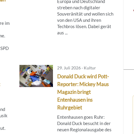
Europa und Deutschland
streben nach digitaler
Souveränität und wollen sich
von den USA und ihren
re im
Techbros lösen. Dabei gerät
aus ...
me.
 SPD
29. Juli 2026 · Kultur
Donald Duck wird Pott-
:
Reporter: Mickey Maus
Magazin bringt
Entenhausen ins
Ruhrgebiet
und
usik
Entenhausen goes Ruhr:
Donald Duck besucht in der
ut.
neuen Regionalausgabe des