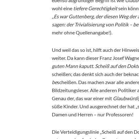
ebenso abgründiger Begriff ist wie
Glaub
wohl eine
tiefere Gerechtigkeit
sein könn
„Es war Guttenberg, der diesen Weg der
sagen: der Trivialisierung von Politik – bet
mehr ohne Quellenangabe!).
Und weil das so ist, hilft auch der Hinwei
weiter. Da kann dieser Franz Josef Wagne
guten Mann kaputt. Scheiß auf den Dokt
scheißen; das denkt sich auch der beknac
be
scheißen. Das machen zwar alle anderen
Bildzeitungsleser. Alle anderen Politiker
Genau der, das war einer mit
Glaubwürdi
süße Kinder. Und ausgerechnet der hat „s
Damen und Herren – nur Professoren!
Die Verteidigungslinie „Scheiß auf den Do