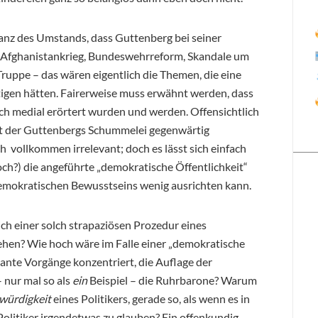
vanz des Umstands, dass Guttenberg bei seiner
l. Afghanistankrieg, Bundeswehrreform, Skandale um
Truppe – das wären eigentlich die Themen, die eine
tigen hätten. Fairerweise muss erwähnt werden, dass
ich medial erörtert wurden und werden. Offensichtlich
it der Guttenbergs Schummelei gegenwärtig
ch vollkommen irrelevant; doch es lässt sich einfach
ch?) die angeführte „demokratische Öffentlichkeit“
emokratischen Bewusstseins wenig ausrichten kann.
ich einer solch strapaziösen Prozedur eines
hen? Wie hoch wäre im Falle einer „demokratische
levante Vorgänge konzentriert, die Auflage der
 nur mal so als
ein
Beispiel – die Ruhrbarone? Warum
würdigkeit
eines Politikers, gerade so, als wenn es in
olitiker irgendetwas zu glauben? Ein offenkundig