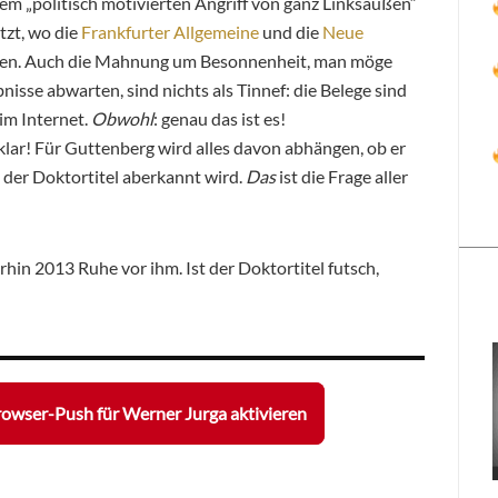
em „politisch motivierten Angriff von ganz Linksaußen“
etzt, wo die
Frankfurter Allgemeine
und die
Neue
hen. Auch die Mahnung um Besonnenheit, man möge
isse abwarten, sind nichts als Tinnef: die Belege sind
 im Internet.
Obwohl
: genau das ist es!
ar! Für Guttenberg wird alles davon abhängen, ob er
m der Doktortitel aberkannt wird.
Das
ist die Frage aller
rhin 2013 Ruhe vor ihm. Ist der Doktortitel futsch,
owser-Push für Werner Jurga aktivieren