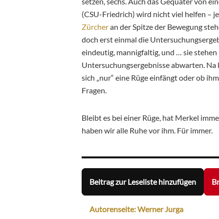
setzen, sechs. Auch das Gequater von ein
(CSU-Friedrich) wird nicht viel helfen – j
Zürcher
an der Spitze der Bewegung ste
doch erst einmal die Untersuchungsergebn
eindeutig, mannigfaltig, und … sie stehen
Untersuchungsergebnisse abwarten. Na kl
sich „nur“ eine Rüge einfängt oder ob ih
Fragen.
Bleibt es bei einer Rüge, hat Merkel imme
haben wir alle Ruhe vor ihm. Für immer.
Beitrag zur Leseliste hinzufügen
Br
Autorenseite: Werner Jurga