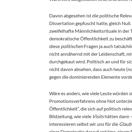
Davon abgesehen ist die politische Rele
Dissertation gepfuscht hatte, gleich Nul
zweifelhafte Männlichkeitsrituale in der 
demokratische Öffentlichkeit zu beschäf
diese
politischen
Fragen ja auch tatsächl
nicht annähernd mit der Leidenschaft, m
durchgekaut wird. Politisch an und für si
nicht davon absehen, dass auch heute (no
gegen die dominierenden Elemente vord
Wäre es anders, wie viele Leute würden s
Promotionsverfahrens ohne Not unterzie
Öffentlichkeit“, die sich auf politisch re
Bildzeitung, wie viele
Visits
hätten dann –
interessieren selbst wir uns für die
Glaub
einer Demokratie darauf ankäme, einem P