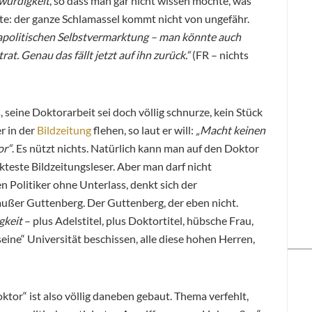
würdigkeit
, so dass man gar nicht wissen möchte, was
te: der ganze Schlamassel kommt nicht von ungefähr.
 apolitischen Selbstvermarktung – man könnte auch
rat. Genau das fällt jetzt auf ihn zurück.“
(FR – nichts
s, seine Doktorarbeit sei doch völlig schnurze, kein Stück
r in der
Bildzeitung
flehen, so laut er will:
„Macht keinen
or“
. Es nützt nichts. Natürlich kann man auf den Doktor
kteste Bildzeitungsleser. Aber man darf nicht
 Politiker ohne Unterlass, denkt sich der
 außer Guttenberg. Der Guttenberg, der eben nicht.
gkeit
– plus Adelstitel, plus Doktortitel, hübsche Frau,
eine“ Universität beschissen, alle diese hohen Herren,
ktor“ ist also völlig daneben gebaut. Thema verfehlt,