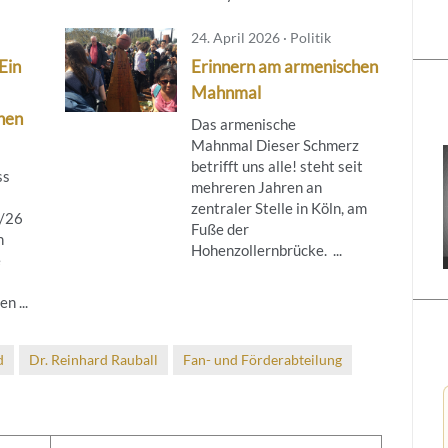
24. April 2026 · Politik
Ein
Erinnern am armenischen
Mahnmal
nen
Das armenische
Mahnmal Dieser Schmerz
betrifft uns alle! steht seit
ss
mehreren Jahren an
zentraler Stelle in Köln, am
5/26
Fuße der
n
Hohenzollernbrücke. ...
e
n ...
d
Dr. Reinhard Rauball
Fan- und Förderabteilung