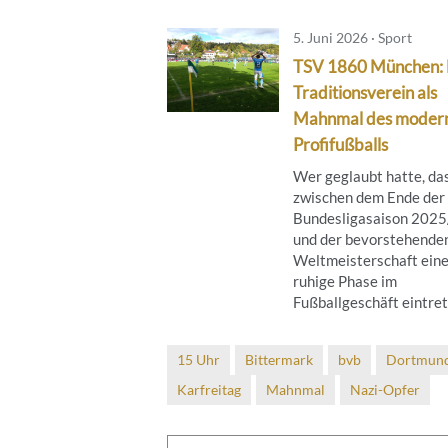
5. Juni 2026 · Sport
TSV 1860 München: 
Traditionsverein als
Mahnmal des moder
Profifußballs
Wer geglaubt hatte, da
zwischen dem Ende der
Bundesligasaison 202
und der bevorstehende
Weltmeisterschaft ein
ruhige Phase im
Fußballgeschäft eintrete
15 Uhr
Bittermark
bvb
Dortmun
Karfreitag
Mahnmal
Nazi-Opfer