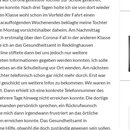
en konnte. Nach drei Tagen holte ich sie von dort wieder
ren Klasse wohl schon im Vorfeld der Fahrt einen
s darauffolgenden Wochenendes beklagte meine Tochter
 am Montag vorsichtshalber daheim. Am Nachmittag
r ich erstmalig über den Corona-Fall in der anderen Klasse
de ich an das Gesundheitsamt in Recklinghausen
line stiftete dann bei uns jedoch nur weitere
reten Informationen gegeben werden konnten. Ich solle
eises an die Schulleitung vor Ort wenden. Am nächsten
hter telefonisch schon gar nicht mehr durch. Erst war
l geschickt um weitere Infos zu bekommen. Wir waren in
ert. Dann erhielt ich eine konkrete Telefonnummer des
hrere Tage hinweg nicht erreichen konnte. Die dortige
iemanden persönlich sprechen, ein Rückrufwunsch
e mich dann irgendwann frustriert an das örtliche
n erreichen konnte. Das Gesundheitsamt in
ne Hilfe, obwohl die doch zuständig gewesen sein sollen.