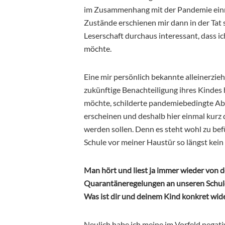
im Zusammenhang mit der Pandemie einmal
Zustände erschienen mir dann in der Tat
Leserschaft durchaus interessant, dass ic
möchte.
Eine mir persönlich bekannte alleinerzie
zukünftige Benachteiligung ihres Kindes 
möchte, schilderte pandemiebedingte Abl
erscheinen und deshalb hier einmal kurz
werden sollen. Denn es steht wohl zu bef
Schule vor meiner Haustür so längst kein E
Man hört und liest ja immer wieder von 
Quarantäneregelungen an unseren Schulen
Was ist dir und deinem Kind konkret wid
Neulich habe ich meine im Vorfeld negati