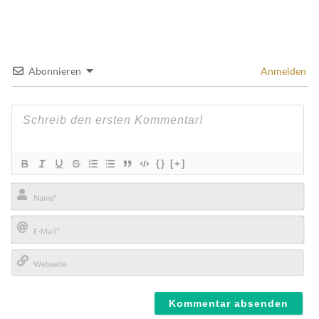
Abonnieren
Anmelden
{}
[+]
Name*
E-
Mail*
Webseite