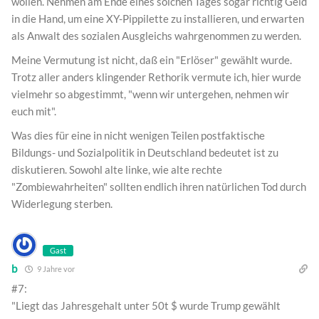
wollen. Nehmen am Ende eines solchen Tages sogar richtig Geld
in die Hand, um eine XY-Pippilette zu installieren, und erwarten
als Anwalt des sozialen Ausgleichs wahrgenommen zu werden.
Meine Vermutung ist nicht, daß ein "Erlöser" gewählt wurde.
Trotz aller anders klingender Rethorik vermute ich, hier wurde
vielmehr so abgestimmt, "wenn wir untergehen, nehmen wir
euch mit".
Was dies für eine in nicht wenigen Teilen postfaktische
Bildungs- und Sozialpolitik in Deutschland bedeutet ist zu
diskutieren. Sowohl alte linke, wie alte rechte
"Zombiewahrheiten" sollten endlich ihren natürlichen Tod durch
Widerlegung sterben.
Gast
b
9 Jahre vor
#7:
"Liegt das Jahresgehalt unter 50t $ wurde Trump gewählt