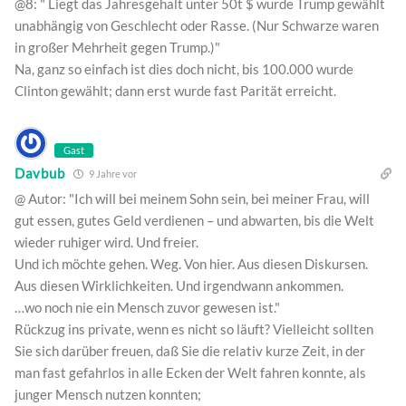
@8: " Liegt das Jahresgehalt unter 50t $ wurde Trump gewählt
unabhängig von Geschlecht oder Rasse. (Nur Schwarze waren
in großer Mehrheit gegen Trump.)"
Na, ganz so einfach ist dies doch nicht, bis 100.000 wurde
Clinton gewählt; dann erst wurde fast Parität erreicht.
Gast
Davbub
9 Jahre vor
@ Autor: "Ich will bei meinem Sohn sein, bei meiner Frau, will
gut essen, gutes Geld verdienen – und abwarten, bis die Welt
wieder ruhiger wird. Und freier.
Und ich möchte gehen. Weg. Von hier. Aus diesen Diskursen.
Aus diesen Wirklichkeiten. Und irgendwann ankommen.
…wo noch nie ein Mensch zuvor gewesen ist."
Rückzug ins private, wenn es nicht so läuft? Vielleicht sollten
Sie sich darüber freuen, daß Sie die relativ kurze Zeit, in der
man fast gefahrlos in alle Ecken der Welt fahren konnte, als
junger Mensch nutzen konnten;