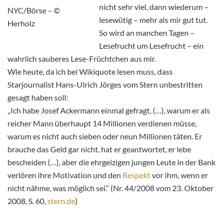
nicht sehr viel, dann wiederum –
NYC/Börse – ©
lesewütig – mehr als mir gut tut.
Herholz
So wird an manchen Tagen –
Lesefrucht um Lesefrucht – ein
wahrlich sauberes Lese-Früchtchen aus mir.
Wie heute, da ich bei Wikiquote lesen muss, dass
Starjournalist Hans-Ulrich Jörges vom Stern unbestritten
gesagt haben soll:
„Ich habe Josef Ackermann einmal gefragt, (…), warum er als
reicher Mann überhaupt 14 Millionen verdienen müsse,
warum es nicht auch sieben oder neun Millionen täten. Er
brauche das Geld gar nicht, hat er geantwortet, er lebe
bescheiden (…), aber die ehrgeizigen jungen Leute in der Bank
verlören ihre Motivation und den
Respekt
vor ihm, wenn er
nicht nähme, was möglich sei.“ (Nr. 44/2008 vom 23. Oktober
2008, S. 60,
stern.de
)