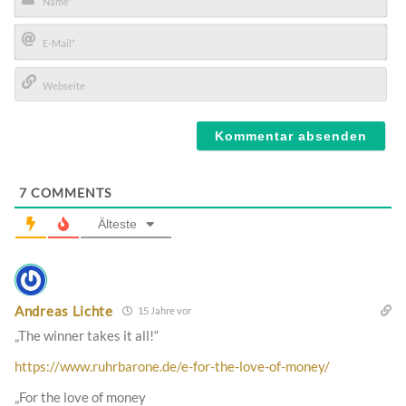
Name*
E-
Mail*
Webseite
7
COMMENTS
Älteste
Andreas Lichte
15 Jahre vor
„The winner takes it all!“
https://www.ruhrbarone.de/e-for-the-love-of-money/
„For the love of money