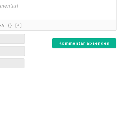
{}
[+]