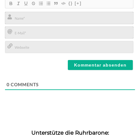
{}
[+]
Name*
E-
Mail*
Webseite
0
COMMENTS
Unterstütze die Ruhrbarone: