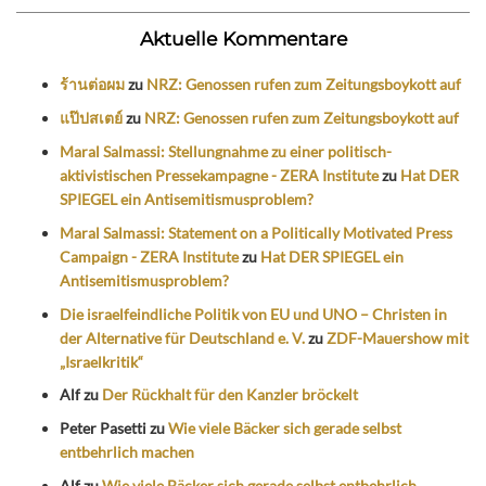
Aktuelle Kommentare
ร้านต่อผม
zu
NRZ: Genossen rufen zum Zeitungsboykott auf
แป๊ปสเตย์
zu
NRZ: Genossen rufen zum Zeitungsboykott auf
Maral Salmassi: Stellungnahme zu einer politisch-
aktivistischen Pressekampagne - ZERA Institute
zu
Hat DER
SPIEGEL ein Antisemitismusproblem?
Maral Salmassi: Statement on a Politically Motivated Press
Campaign - ZERA Institute
zu
Hat DER SPIEGEL ein
Antisemitismusproblem?
Die israelfeindliche Politik von EU und UNO – Christen in
der Alternative für Deutschland e. V.
zu
ZDF-Mauershow mit
„Israelkritik“
Alf
zu
Der Rückhalt für den Kanzler bröckelt
Peter Pasetti
zu
Wie viele Bäcker sich gerade selbst
entbehrlich machen
Alf
zu
Wie viele Bäcker sich gerade selbst entbehrlich