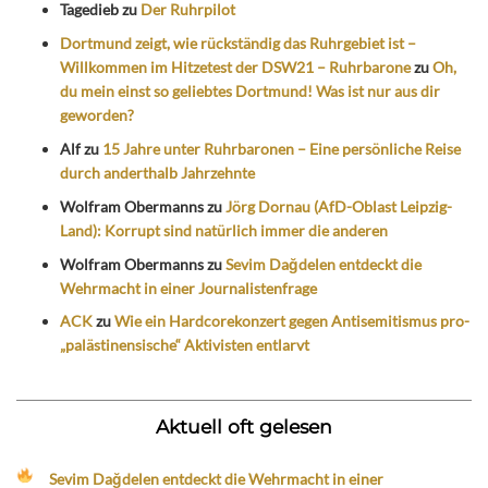
Tagedieb
zu
Der Ruhrpilot
Dortmund zeigt, wie rückständig das Ruhrgebiet ist –
Willkommen im Hitzetest der DSW21 – Ruhrbarone
zu
Oh,
du mein einst so geliebtes Dortmund! Was ist nur aus dir
geworden?
Alf
zu
15 Jahre unter Ruhrbaronen – Eine persönliche Reise
durch anderthalb Jahrzehnte
Wolfram Obermanns
zu
Jörg Dornau (AfD-Oblast Leipzig-
Land): Korrupt sind natürlich immer die anderen
Wolfram Obermanns
zu
Sevim Dağdelen entdeckt die
Wehrmacht in einer Journalistenfrage
ACK
zu
Wie ein Hardcorekonzert gegen Antisemitismus pro-
„palästinensische“ Aktivisten entlarvt
Aktuell oft gelesen
Sevim Dağdelen entdeckt die Wehrmacht in einer