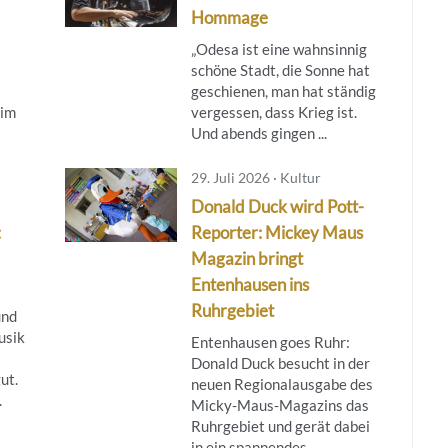
Hommage
„Odesa ist eine wahnsinnig
schöne Stadt, die Sonne hat
geschienen, man hat ständig
 im
vergessen, dass Krieg ist.
Und abends gingen ...
29. Juli 2026 · Kultur
Donald Duck wird Pott-
:
Reporter: Mickey Maus
Magazin bringt
Entenhausen ins
Ruhrgebiet
und
usik
Entenhausen goes Ruhr:
Donald Duck besucht in der
ut.
neuen Regionalausgabe des
.
Micky‑Maus‑Magazins das
Ruhrgebiet und gerät dabei
in ein spannendes ...