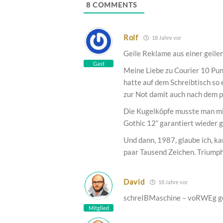
8
COMMENTS
Rolf
18 Jahre vor
Geile Reklame aus einer geile
Gast
Meine Liebe zu Courier 10 Punk
hatte auf dem Schreibtisch so 
zur Not damit auch nach dem p
Die Kugelköpfe musste man mi
Gothic 12“ garantiert wieder g
Und dann, 1987, glaube ich, ka
paar Tausend Zeichen. Triumph
David
18 Jahre vor
schreIBMaschine – voRWEg geh
Mitglied