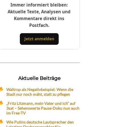
Immer informiert bleiben:
Aktuelle Texte, Analysen und
Kommentare direkt ins
Postfach.
Jetzt anmelden
Aktuelle Beiträge
Waltrop als Negativbeispiel: Wenn die
Stadt nur noch mäht, statt zu pflegen
„Fritz Litzmann, mein Vater und ich“ auf
3sat – Sehenswerte Pause-Doku nun auch
im Free-TV
Wie Putins deutsche Lautsprecher den
Leipziger Drohnenanschlag für