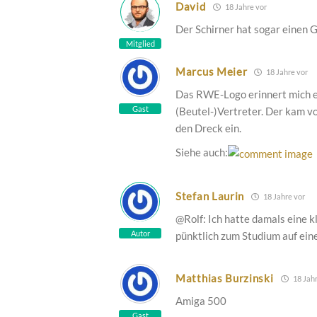
David
18 Jahre vor
Der Schirner hat sogar einen
Mitglied
Marcus Meier
18 Jahre vor
Das RWE-Logo erinnert mich e
Gast
(Beutel-)Vertreter. Der kam 
den Dreck ein.
Siehe auch:
Stefan Laurin
18 Jahre vor
@Rolf: Ich hatte damals eine 
Autor
pünktlich zum Studium auf ein
Matthias Burzinski
18 Jahr
Amiga 500
Gast