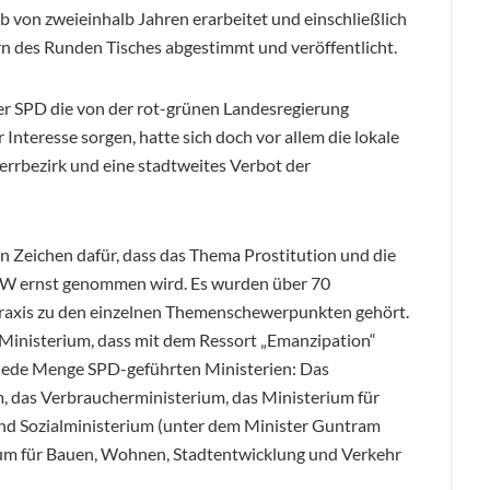
b von zweieinhalb Jahren erarbeitet und einschließlich
rn des Runden Tisches abgestimmt und veröffentlicht.
r SPD die von der rot-grünen Landesregierung
teresse sorgen, hatte sich doch vor allem die lokale
rrbezirk und eine stadtweites Verbot der
in Zeichen dafür, dass das Thema Prostitution und die
RW ernst genommen wird. Es wurden über 70
raxis zu den einzelnen Themenschewerpunkten gehört.
e Ministerium, dass mit dem Ressort „Emanzipation“
 jede Menge SPD-geführten Ministerien: Das
m, das Verbraucherministerium, das Ministerium für
nd Sozialministerium (unter dem Minister Guntram
um für Bauen, Wohnen, Stadtentwicklung und Verkehr