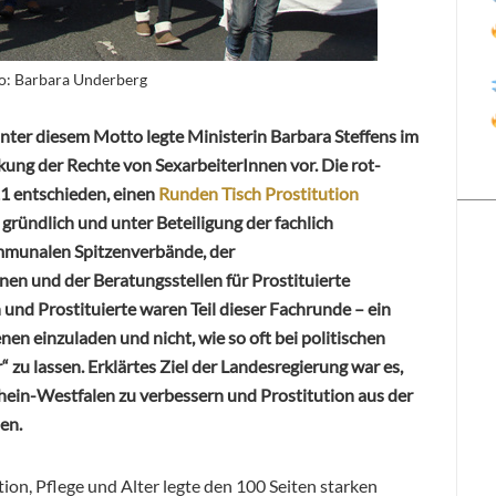
to: Barbara Underberg
 unter diesem Motto legte Ministerin Barbara Steffens im
ung der Rechte von SexarbeiterInnen vor. Die rot-
1 entschieden, einen
Runden Tisch Prostitution
 gründlich und unter Beteiligung der fachlich
mmunalen Spitzenverbände, der
n und der Beratungsstellen für Prostituierte
 und Prostituierte waren Teil dieser Fachrunde – ein
en einzuladen und nicht, wie so oft bei politischen
u lassen. Erklärtes Ziel der Landesregierung war es,
rhein-Westfalen zu verbessern und Prostitution aus der
en.
ion, Pflege und Alter legte den 100 Seiten starken