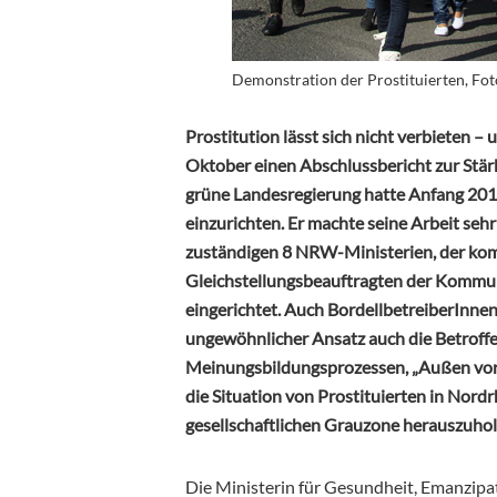
Demonstration der Prostituierten, Fo
Prostitution lässt sich nicht verbieten –
Oktober einen Abschlussbericht zur Stärk
grüne Landesregierung hatte Anfang 201
einzurichten. Er machte seine Arbeit sehr
zuständigen 8 NRW-Ministerien, der ko
Gleichstellungsbeauftragten der Kommune
eingerichtet. Auch BordellbetreiberInnen
ungewöhnlicher Ansatz auch die Betroffen
Meinungsbildungsprozessen, „Außen vor“ z
die Situation von Prostituierten in Nord
gesellschaftlichen Grauzone herauszuhol
Die Ministerin für Gesundheit, Emanzipat