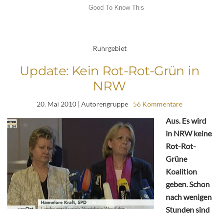
Ruhrgebiet
Update: Kein Rot-Rot-Grün in
NRW
20. Mai 2010
| Autorengruppe
56 Kommentare
Aus. Es wird
in NRW keine
Rot-Rot-
Grüne
Koalition
geben. Schon
nach wenigen
Stunden sind