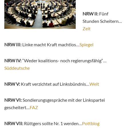
NRW II:
Fünf
Stunden Scheitern…
Zeit
NRW III:
Linke macht Kraft machtlos…
Spiegel
NRW IV:
“Weder koalitions- noch regierungsfähig“…
Süddeutsche
NRW V:
Kraft verzichtet auf Linksbündnis…
Welt
NRW VI:
Sondierungsgespräche mit der Linkspartei
gescheitert…
FAZ
NRW VII:
Rüttgers sollte Nr. 1 werden…
Pottblog