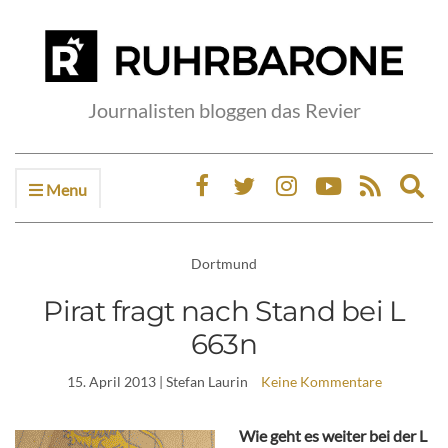
Journalisten bloggen das Revier
Menu
Ex
sea
fo
Dortmund
Pirat fragt nach Stand bei L
663n
15. April 2013
| Stefan Laurin
Keine Kommentare
Wie geht es weiter bei der L