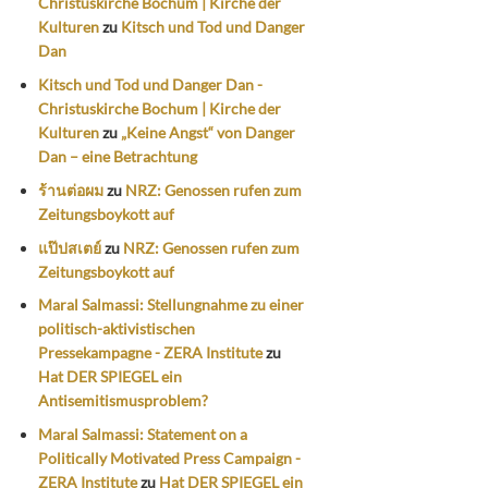
Christuskirche Bochum | Kirche der
Kulturen
zu
Kitsch und Tod und Danger
Dan
Kitsch und Tod und Danger Dan -
Christuskirche Bochum | Kirche der
Kulturen
zu
„Keine Angst“ von Danger
Dan – eine Betrachtung
ร้านต่อผม
zu
NRZ: Genossen rufen zum
Zeitungsboykott auf
แป๊ปสเตย์
zu
NRZ: Genossen rufen zum
Zeitungsboykott auf
Maral Salmassi: Stellungnahme zu einer
politisch-aktivistischen
Pressekampagne - ZERA Institute
zu
Hat DER SPIEGEL ein
Antisemitismusproblem?
Maral Salmassi: Statement on a
Politically Motivated Press Campaign -
ZERA Institute
zu
Hat DER SPIEGEL ein