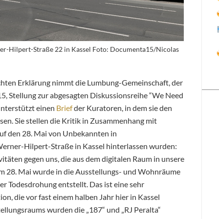
r-Hilpert-Straße 22 in Kassel Foto: Documenta15/Nicolas
tlichten Erklärung nimmt die Lumbung-Gemeinschaft, der
15, Stellung zur abgesagten Diskussionsreihe “We Need
unterstützt einen
Brief
der Kuratoren, in dem sie den
en. Sie stellen die Kritik in Zusammenhang mit
auf den 28. Mai von
Unbekannten in
rner-Hilpert-Straße in Kassel hinterlassen wurden:
ivitäten gegen uns, die aus dem digitalen Raum in unsere
m 28. Mai wurde in die Ausstellungs- und Wohnräume
 Todesdrohung entstellt. Das ist eine sehr
on, die vor fast einem halben Jahr hier in Kassel
ellungsraums wurden die „187“ und „RJ Peralta“