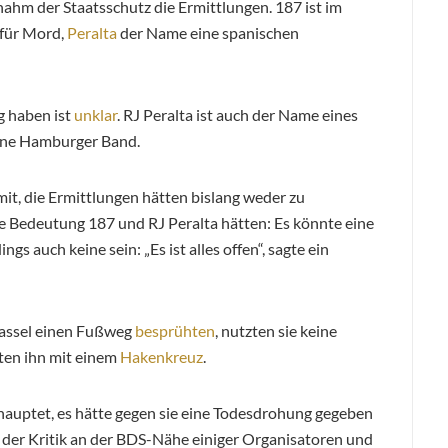
nahm der Staatsschutz die Ermittlungen. 187 ist im
 für Mord,
Peralta
der Name eine spanischen
g haben ist
unklar
. RJ Peralta ist auch der Name eines
ine Hamburger Band.
 mit, die Ermittlungen hätten bislang weder zu
he Bedeutung 187 und RJ Peralta hätten: Es könnte eine
ngs auch keine sein: „Es ist alles offen“, sagte ein
 Kassel einen Fußweg
besprühten
, nutzten sie keine
ten ihn mit einem
Hakenkreuz
.
uptet, es hätte gegen sie eine Todesdrohung gegeben
der Kritik an der BDS-Nähe einiger Organisatoren und