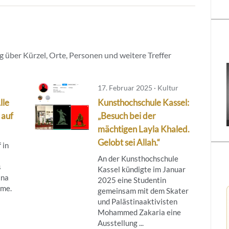
 über Kürzel, Orte, Personen und weitere Treffer
17. Februar 2025 · Kultur
lle
Kunsthochschule Kassel:
 auf
„Besuch bei der
mächtigen Layla Khaled.
Gelobt sei Allah.“
 in
An der Kunsthochschule
s
Kassel kündigte im Januar
ina
2025 eine Studentin
hme.
gemeinsam mit dem Skater
und Palästinaaktivisten
Mohammed Zakaria eine
Ausstellung ...