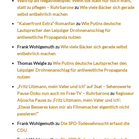
Waltrop als Negativbeispiel: Wenn die Stadt nur noch mäht,
statt zu pflegen – Ruhrbarone
zu
Wie viele Bäcker sich gerade
selbst entbehrlich machen
"Kaiserfront Extra"-Romanfan
zu
Wie Putins deutsche
Lautsprecher den Leipziger Drohnenanschlag für
antiwestliche Propaganda nutzen
Frank Wohlgemuth
zu
Wie viele Bäcker sich gerade selbst
entbehrlich machen
Thomas Weigle
zu
Wie Putins deutsche Lautsprecher den
Leipziger Drohnenanschlag für antiwestliche Propaganda
nutzen
„Fritz Litzmann, mein Vater und ich“ auf 3sat – Sehenswerte
Pause-Doku nun auch im Free-TV – Ruhrbarone
zu
Regisseur
Aljoscha Pause zu ‚Fritz Litzmann, mein Vater und ich‘:
„Etwas Besseres kann mir als Filmemacher eigentlich nicht
passieren!“
Frank Wohlgemuth
zu
Die SPD-Todessehnsucht erfasst die
CDU