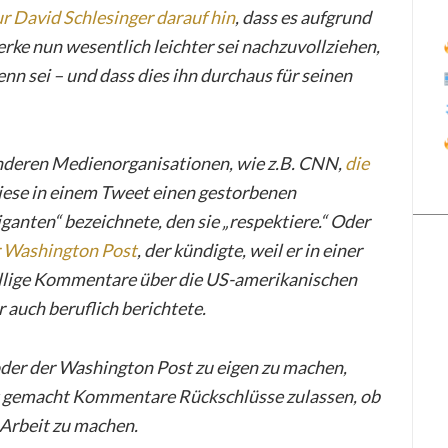
r David Schlesinger darauf hin
, dass es aufgrund
rke nun wesentlich leichter sei nachzuvollziehen,
enn sei – und dass dies ihn durchaus für seinen
anderen Medienorganisationen, wie z.B. CNN,
die
diese in einem Tweet einen gestorbenen
ganten“ bezeichnete, den sie „respektiere.“ Oder
r Washington Post
, der kündigte, weil er in einer
llige Kommentare über die US-amerikanischen
 auch beruflich berichtete.
der der Washington Post zu eigen zu machen,
et gemacht Kommentare Rückschlüsse zulassen, ob
e Arbeit zu machen.