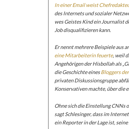
In einer Email weist Chefredakteu
des Internets und sozialer Netzwe
wes Geistes Kind ein Journalist d
Job disqualifizieren kann.
Er nennt mehrere Beispiele aus 
eine Mitarbeiterin feuerte
, weil 
Angehörigen der Hisbollah als „Gi
die Geschichte eines
Bloggers de
privaten Diskussionsgruppe abfä
Konservativen machte, über die er
Ohne sich die Einstellung CNNs o
sagt Schlesinger, dass im Intern
ein Reporter in der Lage ist, sein