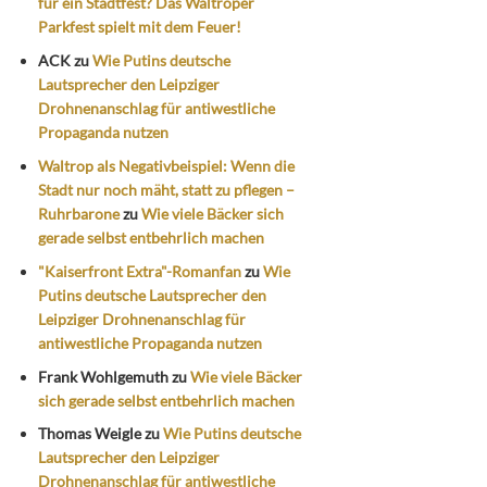
für ein Stadtfest? Das Waltroper
Parkfest spielt mit dem Feuer!
ACK
zu
Wie Putins deutsche
Lautsprecher den Leipziger
Drohnenanschlag für antiwestliche
Propaganda nutzen
Waltrop als Negativbeispiel: Wenn die
Stadt nur noch mäht, statt zu pflegen –
Ruhrbarone
zu
Wie viele Bäcker sich
gerade selbst entbehrlich machen
"Kaiserfront Extra"-Romanfan
zu
Wie
Putins deutsche Lautsprecher den
Leipziger Drohnenanschlag für
antiwestliche Propaganda nutzen
Frank Wohlgemuth
zu
Wie viele Bäcker
sich gerade selbst entbehrlich machen
Thomas Weigle
zu
Wie Putins deutsche
Lautsprecher den Leipziger
Drohnenanschlag für antiwestliche