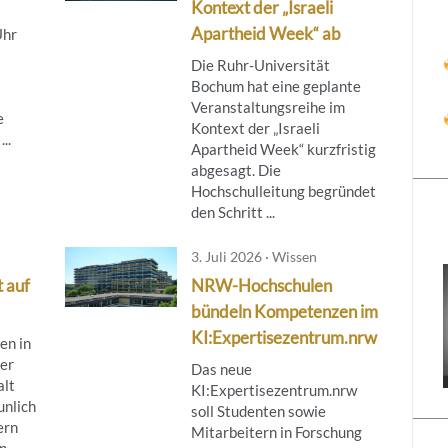
Kontext der „Israeli
Apartheid Week“ ab
Uhr
Die Ruhr-Universität
Bochum hat eine geplante
Veranstaltungsreihe im
e
Kontext der „Israeli
..
Apartheid Week“ kurzfristig
abgesagt. Die
Hochschulleitung begründet
den Schritt ...
3. Juli 2026 · Wissen
t auf
NRW-Hochschulen
bündeln Kompetenzen im
KI:Expertisezentrum.nrw
n in
er
Das neue
alt
KI:Expertisezentrum.nrw
unlich
soll Studenten sowie
ern
Mitarbeitern in Forschung
...