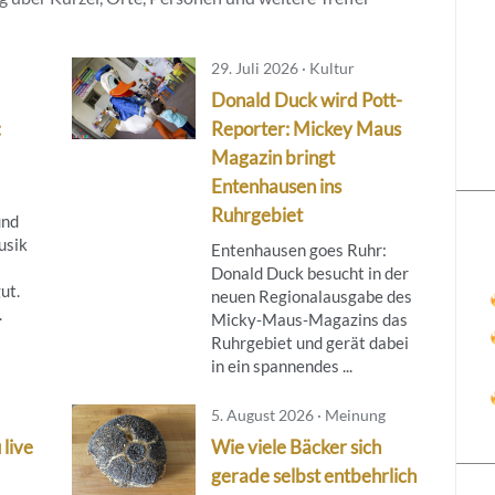
29. Juli 2026 · Kultur
Donald Duck wird Pott-
:
Reporter: Mickey Maus
Magazin bringt
Entenhausen ins
Ruhrgebiet
und
usik
Entenhausen goes Ruhr:
Donald Duck besucht in der
ut.
neuen Regionalausgabe des
.
Micky‑Maus‑Magazins das
Ruhrgebiet und gerät dabei
in ein spannendes ...
5. August 2026 · Meinung
 live
Wie viele Bäcker sich
gerade selbst entbehrlich