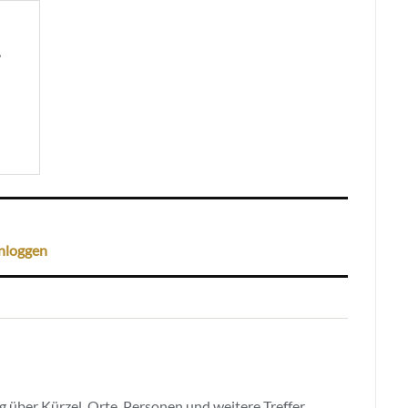
,
nloggen
 über Kürzel, Orte, Personen und weitere Treffer