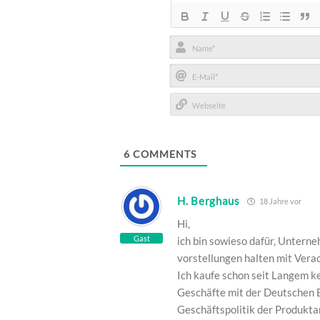
Name*
E-
Mail*
Webseite
6
COMMENTS
H. Berghaus
18 Jahre vor
Hi,
Gast
ich bin sowieso dafür, Unterne
vorstellungen halten mit Verac
Ich kaufe schon seit Langem k
Geschäfte mit der Deutschen B
Geschäftspolitik der Produkta