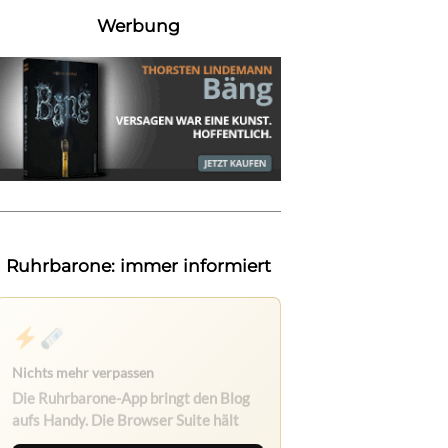
Werbung
Ruhrbarone: immer informiert
Nichts mehr verpassen
Die Ruhrbarone-App bringt den Blog
aufs Handy. Die Browser Suite hält
dich am Desktop auf dem Laufenden.