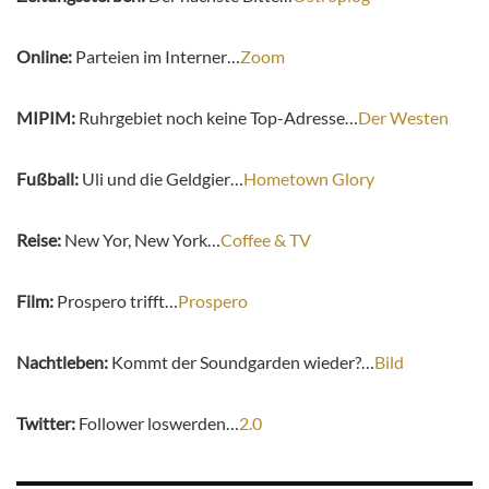
Online:
Parteien im Interner…
Zoom
MIPIM:
Ruhrgebiet noch keine Top-Adresse…
Der Westen
Fußball:
Uli und die Geldgier…
Hometown Glory
Reise:
New Yor, New York…
Coffee & TV
Film:
Prospero trifft…
Prospero
Nachtleben:
Kommt der Soundgarden wieder?…
Bild
Twitter:
Follower loswerden…
2.0