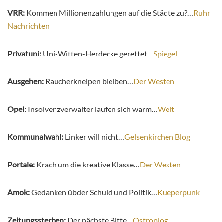
VRR:
Kommen Millionenzahlungen auf die Städte zu?…
Ruhr
Nachrichten
Privatuni:
Uni-Witten-Herdecke gerettet…
Spiegel
Ausgehen:
Raucherkneipen bleiben…
Der Westen
Opel:
Insolvenzverwalter laufen sich warm…
Welt
Kommunalwahl:
Linker will nicht…
Gelsenkirchen Blog
Portale:
Krach um die kreative Klasse…
Der Westen
Amok:
Gedanken übder Schuld und Politik…
Kueperpunk
Zeitungssterben:
Der nächste Bitte…
Ostroplog