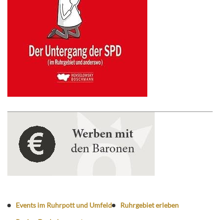
Events im Ruhrpott und Umfeld
Ruhrgebiet erleben