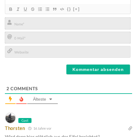
{}
[+]
Name*
E-
Mail*
Webseite
2
COMMENTS
Älteste
Gast
Thorsten
16 Jahre vor
Wird denn hier plötzlich aus der Eifel berichtet?