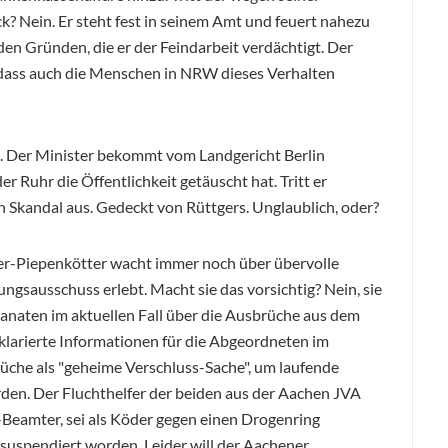
k? Nein. Er steht fest in seinem Amt und feuert nahezu
den Gründen, die er der Feindarbeit verdächtigt. Der
 dass auch die Menschen in NRW dieses Verhalten
g. Der Minister bekommt vom Landgericht Berlin
er Ruhr die Öffentlichkeit getäuscht hat. Tritt er
n Skandal aus. Gedeckt von Rüttgers. Unglaublich, oder?
ler-Piepenkötter wacht immer noch über übervolle
ngsausschuss erlebt. Macht sie das vorsichtig? Nein, sie
anaten im aktuellen Fall über die Ausbrüche aus dem
larierte Informationen für die Abgeordneten im
üche als "geheime Verschluss-Sache", um laufende
rden. Der Fluchthelfer der beiden aus der Aachen JVA
-Beamter, sei als Köder gegen einen Drogenring
suspendiert worden. Leider will der Aachener