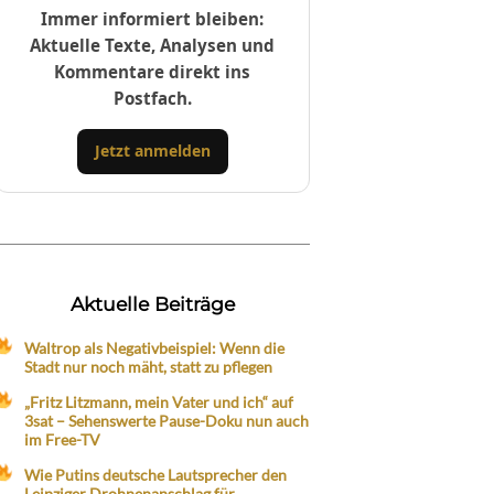
Immer informiert bleiben:
Aktuelle Texte, Analysen und
Kommentare direkt ins
Postfach.
Jetzt anmelden
Aktuelle Beiträge
Waltrop als Negativbeispiel: Wenn die
Stadt nur noch mäht, statt zu pflegen
„Fritz Litzmann, mein Vater und ich“ auf
3sat – Sehenswerte Pause-Doku nun auch
im Free-TV
Wie Putins deutsche Lautsprecher den
Leipziger Drohnenanschlag für