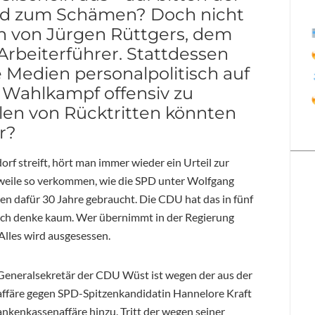
nd zum Schämen? Doch nicht
n von Jürgen Rüttgers, dem
rbeiterführer. Stattdessen
 Medien personalpolitisch auf
 Wahlkampf offensiv zu
ilen von Rücktritten könnten
r?
f streift, hört man immer wieder ein Urteil zur
rweile so verkommen, wie die SPD unter Wolfgang
en dafür 30 Jahre gebraucht. Die CDU hat das in fünf
? Ich denke kaum. Wer übernimmt in der Regierung
lles wird ausgesessen.
r Generalsekretär der CDU Wüst ist wegen der aus der
affäre gegen SPD-Spitzenkandidatin Hannelore Kraft
nkenkassenaffäre hinzu. Tritt der wegen seiner