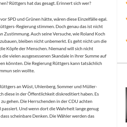
en? Rüttgers hat das gesagt. Erinnert sich wer?
or SPD und Grünen hätte, wären diese Einzelfälle egal.
üttgers-Regierung stimmen. Doch genau das ist nicht
rt an Zustimmung. Auch seine Versuche, wie Roland Koch
zubauen, bleiben nicht unbemerkt. Es geht nicht um die
die Köpfe der Menschen. Niemand will sich nicht
s die vielen ausgesessenen Skandale in ihrer Summe auf
n könnten. Die Regierung Rüttgers kann tatsächlich
immun sein wollte.
ss Rüttgers an Wüst, Uhlenberg, Sommer und Müller-
h diese in der Öffentlichkeit diskreditiert haben. Es
ei zu gehen. Die Herrschenden in der CDU achten
d passiert. Und wenn dort die Wahrheit lange genug
 so dass scheinbare Denken. Die Wähler werden das