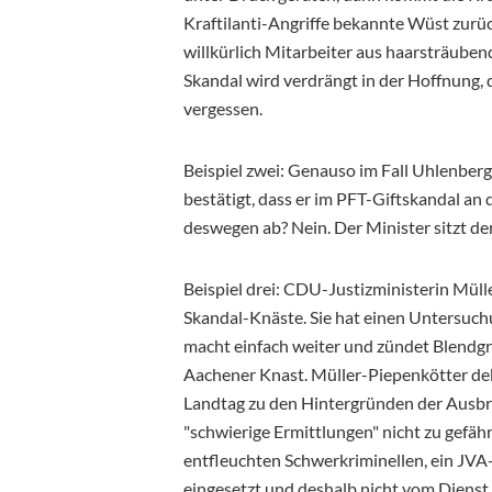
Kraftilanti-Angriffe bekannte Wüst zurüc
willkürlich Mitarbeiter aus haarsträuben
Skandal wird verdrängt in der Hoffnung,
vergessen.
Beispiel zwei: Genauso im Fall Uhlenber
bestätigt, dass er im PFT-Giftskandal an d
deswegen ab? Nein. Der Minister sitzt de
Beispiel drei: CDU-Justizministerin Mül
Skandal-Knäste. Sie hat einen Untersuchu
macht einfach weiter und zündet Blendgr
Aachener Knast. Müller-Piepenkötter dek
Landtag zu den Hintergründen der Ausbr
"schwierige Ermittlungen" nicht zu gefäh
entfleuchten Schwerkriminellen, ein JVA
eingesetzt und deshalb nicht vom Dienst 