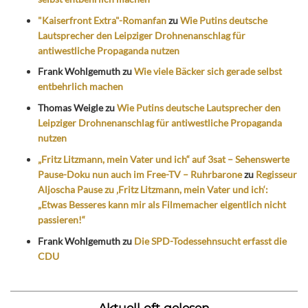
"Kaiserfront Extra"-Romanfan
zu
Wie Putins deutsche
Lautsprecher den Leipziger Drohnenanschlag für
antiwestliche Propaganda nutzen
Frank Wohlgemuth
zu
Wie viele Bäcker sich gerade selbst
entbehrlich machen
Thomas Weigle
zu
Wie Putins deutsche Lautsprecher den
Leipziger Drohnenanschlag für antiwestliche Propaganda
nutzen
„Fritz Litzmann, mein Vater und ich“ auf 3sat – Sehenswerte
Pause-Doku nun auch im Free-TV – Ruhrbarone
zu
Regisseur
Aljoscha Pause zu ‚Fritz Litzmann, mein Vater und ich‘:
„Etwas Besseres kann mir als Filmemacher eigentlich nicht
passieren!“
Frank Wohlgemuth
zu
Die SPD-Todessehnsucht erfasst die
CDU
Aktuell oft gelesen