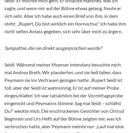
Seidl: Er mochte mich gern. Er schätzte manches, was ich
sagte, und wenn mir auf der Bühne etwas gelang, freute er
sich sehr. Aber ich habe auch einen Brief von ihm, in dem
steht: „Rupert, Du bist wirklich ein Hornochse.“ Ich habe ihm
nicht selten Anlass gegeben, sich sehr über mich zu ärgern.
Sympathie, die nie direkt ausgesprochen wurde?
Seidl: Während meiner Moerser Intendanz besuchte mich
mal Andrea Breth. Wir plauderten, und sie ließ fallen, dass
Peymann sie ins Vertrauen gezogen hatte: ‚Rupert Seidl ist
toll, aber der Seidl ist wahnsinnig. Er ist auf meiner Probe
eingeschlafen‘. Ich war tatsächlich bei der Vormittagsprobe
eingenickt und Peymanns Stimme ‚Sag mal Seidl – schläfst
Du?‘ weckte mich. Die erschrockenen Gesichter von Ortrud
Beginnen und Urs Hefti auf der Bühne zeigten mir, was ich
verbrochen hatte, aber Peymann meinte nur: ‚Lauf mal eine