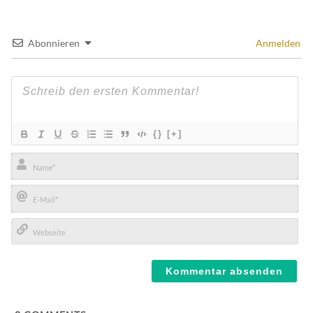
Abonnieren
Anmelden
{}
[+]
Name*
E-
Mail*
Webseite