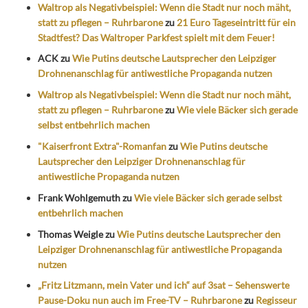
Waltrop als Negativbeispiel: Wenn die Stadt nur noch mäht,
statt zu pflegen – Ruhrbarone
zu
21 Euro Tageseintritt für ein
Stadtfest? Das Waltroper Parkfest spielt mit dem Feuer!
ACK
zu
Wie Putins deutsche Lautsprecher den Leipziger
Drohnenanschlag für antiwestliche Propaganda nutzen
Waltrop als Negativbeispiel: Wenn die Stadt nur noch mäht,
statt zu pflegen – Ruhrbarone
zu
Wie viele Bäcker sich gerade
selbst entbehrlich machen
"Kaiserfront Extra"-Romanfan
zu
Wie Putins deutsche
Lautsprecher den Leipziger Drohnenanschlag für
antiwestliche Propaganda nutzen
Frank Wohlgemuth
zu
Wie viele Bäcker sich gerade selbst
entbehrlich machen
Thomas Weigle
zu
Wie Putins deutsche Lautsprecher den
Leipziger Drohnenanschlag für antiwestliche Propaganda
nutzen
„Fritz Litzmann, mein Vater und ich“ auf 3sat – Sehenswerte
Pause-Doku nun auch im Free-TV – Ruhrbarone
zu
Regisseur