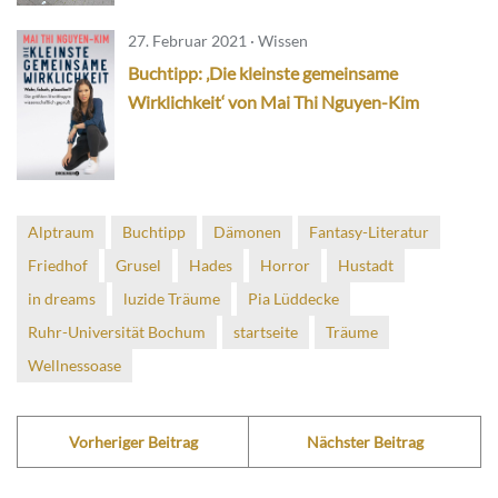
27. Februar 2021 · Wissen
Buchtipp: ‚Die kleinste gemeinsame
Wirklichkeit‘ von Mai Thi Nguyen-Kim
Alptraum
Buchtipp
Dämonen
Fantasy-Literatur
Friedhof
Grusel
Hades
Horror
Hustadt
in dreams
luzide Träume
Pia Lüddecke
Ruhr-Universität Bochum
startseite
Träume
Wellnessoase
Vorheriger Beitrag
Nächster Beitrag