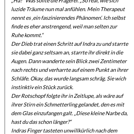
„Hä?“ Was sollte die Fragerei. „So real, wie sich
luzide Träume nun mal anfühlen. Mein Therapeut
nennt es ‚ein faszinierendes Phänomen‘. Ich selbst
finde es eher anstrengend, weil man selten zur
Ruhe kommt.“
Der Dieb trat einen Schritt auf Indra zu und starrte
sie dabei ganz seltsam an, starrte ihr direkt in die
Augen. Dann wanderte sein Blick zwei Zentimeter
nach rechts und verharrte auf einem Punkt an ihrer
Schläfe. Okay, das wurde langsam schräg. Sie wich
instinktiv ein Stück zurück.
Der Rotschopf folgte ihr in Zeitlupe, als wäre auf
ihrer Stirn ein Schmetterling gelandet, den es mit
dem Glas einzufangen galt. „Diese kleine Narbe da,
hast du das schon länger?“
Indras Finger tasteten unwillkürlich nach dem