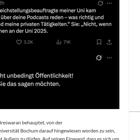
reswaran behauptet, von der
niversität Bochum darauf hingewiesen worden zu sein,
t äußern zu dürfen. Auf seinen Einwand, dass es sich um