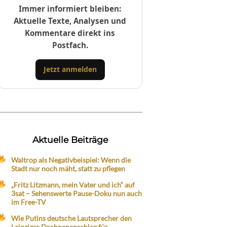
Immer informiert bleiben:
Aktuelle Texte, Analysen und
Kommentare direkt ins
Postfach.
Jetzt anmelden
Aktuelle Beiträge
Waltrop als Negativbeispiel: Wenn die
Stadt nur noch mäht, statt zu pflegen
„Fritz Litzmann, mein Vater und ich“ auf
3sat – Sehenswerte Pause-Doku nun auch
im Free-TV
Wie Putins deutsche Lautsprecher den
Leipziger Drohnenanschlag für