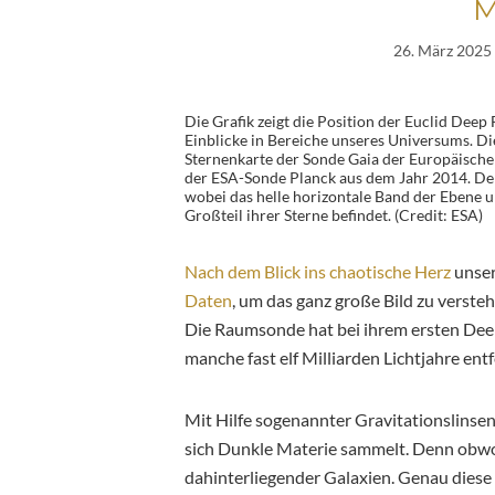
M
26. März 2025
Die Grafik zeigt die Position der Euclid Deep 
Einblicke in Bereiche unseres Universums. D
Sternenkarte der Sonde Gaia der Europäisch
der ESA-Sonde Planck aus dem Jahr 2014. Der
wobei das helle horizontale Band der Ebene un
Großteil ihrer Sterne befindet. (Credit: ESA)
Nach dem Blick ins chaotische Herz
unser
Daten
, um das ganz große Bild zu verste
Die Raumsonde hat bei ihrem ersten Deep
manche fast elf Milliarden Lichtjahre entf
Mit Hilfe sogenannter Gravitationslinse
sich Dunkle Materie sammelt. Denn obwohl 
dahinterliegender Galaxien. Genau diese