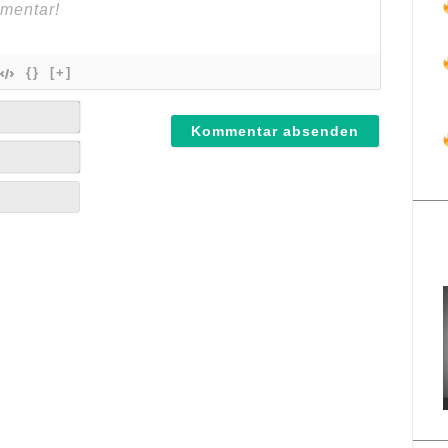
{}
[+]