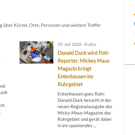
 über Kürzel, Orte, Personen und weitere Treffer
29. Juli 2026 · Kultur
Donald Duck wird Pott-
:
Reporter: Mickey Maus
Magazin bringt
Entenhausen ins
Ruhrgebiet
und
usik
Entenhausen goes Ruhr:
Donald Duck besucht in der
ut.
neuen Regionalausgabe des
.
Micky‑Maus‑Magazins das
Ruhrgebiet und gerät dabei
in ein spannendes ...