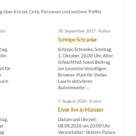
 über Kürzel, Orte, Personen und weitere Treffer
ltur
30. September 2017 · Kultur
Schnipo Schranke
tag,
Schnipo Schranke, Sonntag,
öln
1. Oktober, 20.00 Uhr, Alter
Schlachthof, Soest Beitrag
h für
zur Leseliste hinzufügen
n
Browser-Push für Stefan
aurin
Laurin aktivieren
Autorenseite: ...
7. August 2026 · Kultur
Eivør live in Münster
tag,
Datum und Uhrzeit:
ter
08.08.2026 um 20:00 Uhr
ag
Veranstalter: Skaters Palace