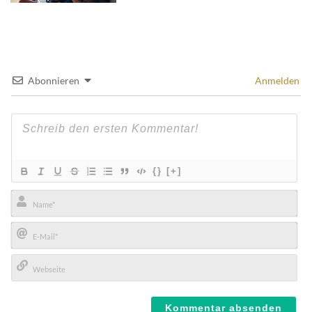
Abonnieren
Anmelden
{}
[+]
Name*
E-
Mail*
Webseite