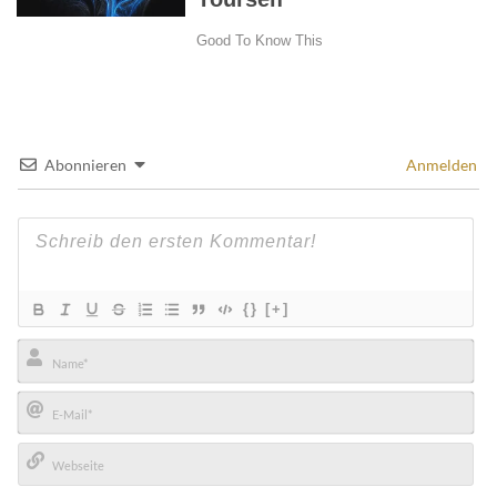
Abonnieren
Anmelden
{}
[+]
Name*
E-
Mail*
Webseite