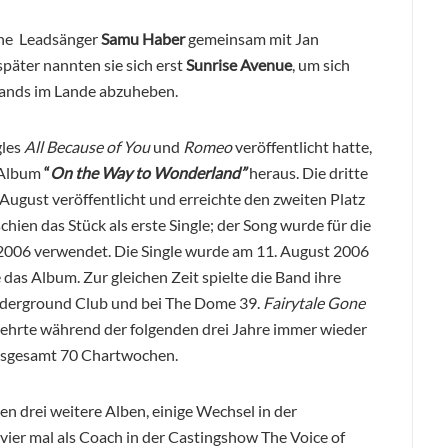
che Leadsänger
Samu Haber
gemeinsam mit Jan
päter nannten sie sich erst
Sunrise Avenue
, um sich
Bands im Lande abzuheben.
gles
All Because of You
und
Romeo
veröffentlicht hatte,
s Album
“
On the Way to Wonderland”
heraus. Die dritte
ugust veröffentlicht und erreichte den zweiten Platz
chien das Stück als erste Single; der Song wurde für die
006 verwendet. Die Single wurde am 11. August 2006
 das Album. Zur gleichen Zeit spielte die Band ihre
nderground Club und bei Th
e Dome
39.
Fairytale Gone
 kehrte während der folgenden drei Jahre immer wieder
 insgesamt 70 Chartwochen.
en drei weitere Alben, einige Wechsel in der
vier mal als Coach
in der Castingshow
The Voice of