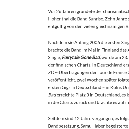
Vor 26 Jahren gründete der charismatis
Hohenthal die Band Sunrise. Zehn Jahre s
entgültig von den vielen gleichnamigen 
Nachdem sie Anfang 2006 die ersten Sin
brachte die Band im Mai in Finnland da
Single,
Fairytale Gone Bad
,
wurde am 23. A
der finnischen Charts. In Deutschland ers
ZDF-Übertragungen der Tour de France 2
veröffentlicht, zwei Wochen später folgte
ersten Gigs in Deutschland – in Kölns U
Bad
erreichte Platz 3 in Deutschland, es
in die Charts zurück und brachte es auf
Seitdem sind 12 Jahre vergangen, es folgt
Bandbesetzung, Samu Haber begeisterte 