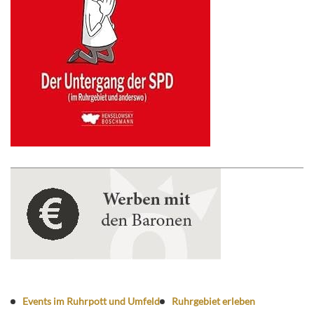
Events im Ruhrpott und Umfeld
Ruhrgebiet erleben