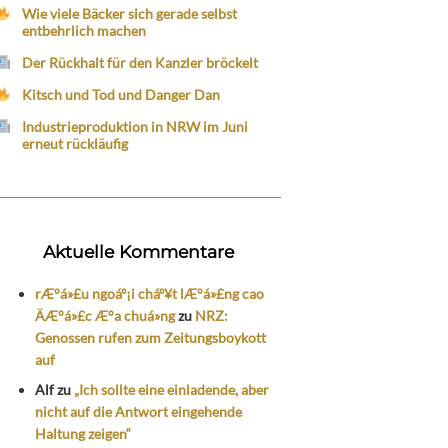
Wie viele Bäcker sich gerade selbst
entbehrlich machen
Der Rückhalt für den Kanzler bröckelt
Kitsch und Tod und Danger Dan
Industrieproduktion in NRW im Juni
erneut rückläufig
Aktuelle Kommentare
rÆ°á»£u ngoáº¡i cháº¥t lÆ°á»£ng cao
ÄÆ°á»£c Æ°a chuá»ng
zu
NRZ:
Genossen rufen zum Zeitungsboykott
auf
Alf
zu
„Ich sollte eine einladende, aber
nicht auf die Antwort eingehende
Haltung zeigen“