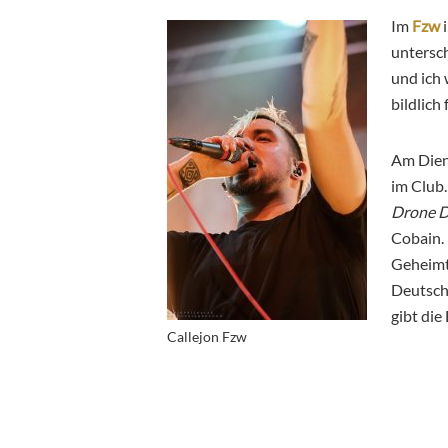
Im
Fzw
i
untersch
und ich 
bildlich
Am Dien
im Club
Drone 
Cobain. 
Geheimt
Deutsch
gibt die
Callejon Fzw