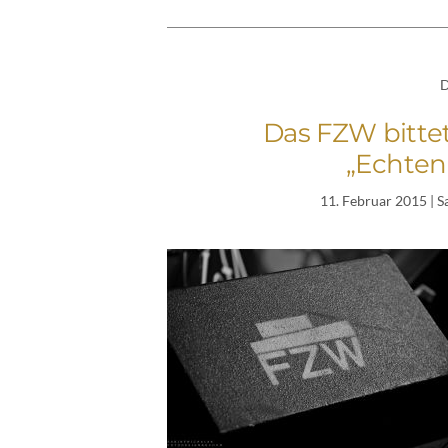
D
Das FZW bittet
„Echten
11. Februar 2015
| S