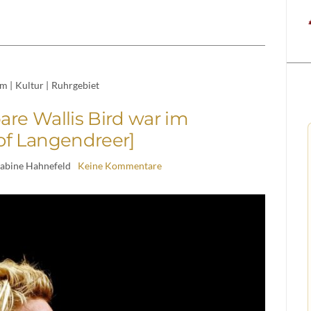
um
|
Kultur
|
Ruhrgebiet
re Wallis Bird war im
f Langendreer]
Sabine Hahnefeld
Keine Kommentare