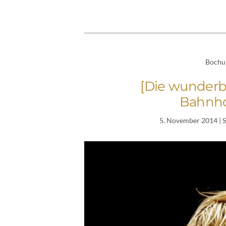
Boch
[Die wunderba
Bahnho
5. November 2014
| 