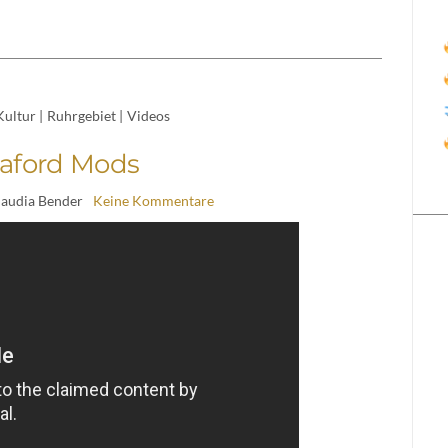
Kultur
|
Ruhrgebiet
|
Videos
eaford Mods
laudia Bender
Keine Kommentare