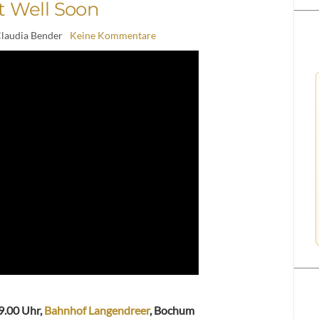
t Well Soon
Claudia Bender
Keine Kommentare
19.00 Uhr,
Bahnhof Langendreer
, Bochum