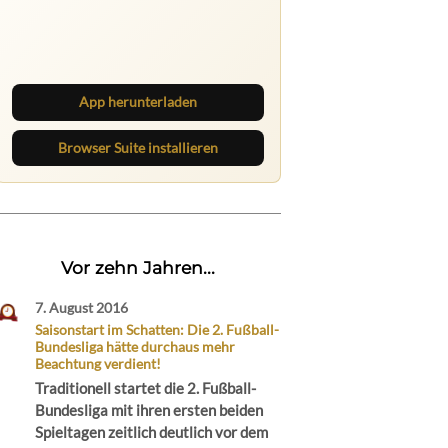
Ruhrbarone auf allen Geräten
Lies unterwegs weiter, speichere
Beiträge und behalte neue Texte
direkt im Browser im Blick.
App herunterladen
Browser Suite installieren
Vor zehn Jahren...
7. August 2016
Saisonstart im Schatten: Die 2. Fußball-
Bundesliga hätte durchaus mehr
Beachtung verdient!
Traditionell startet die 2. Fußball-
Bundesliga mit ihren ersten beiden
Spieltagen zeitlich deutlich vor dem