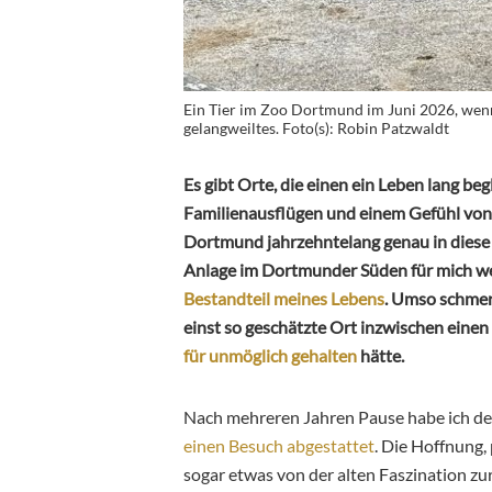
Ein Tier im Zoo Dortmund im Juni 2026, wenn
gelangweiltes. Foto(s): Robin Patzwaldt
Es gibt Orte, die einen ein Leben lang be
Familienausflügen und einem Gefühl von
Dortmund jahrzehntelang genau in diese 
Anlage im Dortmunder Süden für mich weit
Bestandteil meines Lebens
. Umso schmerz
einst so geschätzte Ort inzwischen einen 
für unmöglich gehalten
hätte.
Nach mehreren Jahren Pause habe ich
einen Besuch abgestattet
. Die Hoffnung,
sogar etwas von der alten Faszination 