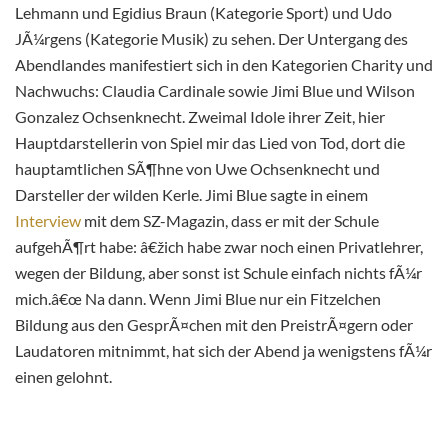
Lehmann und Egidius Braun (Kategorie Sport) und Udo
JÃ¼rgens (Kategorie Musik) zu sehen. Der Untergang des
Abendlandes manifestiert sich in den Kategorien Charity und
Nachwuchs: Claudia Cardinale sowie Jimi Blue und Wilson
Gonzalez Ochsenknecht. Zweimal Idole ihrer Zeit, hier
Hauptdarstellerin von Spiel mir das Lied von Tod, dort die
hauptamtlichen SÃ¶hne von Uwe Ochsenknecht und
Darsteller der wilden Kerle. Jimi Blue sagte in einem
Interview
mit dem SZ-Magazin,
dass er
mit der Schule
aufgehÃ¶rt habe: â€žich habe zwar noch einen Privatlehrer,
wegen der Bildung, aber sonst ist Schule einfach nichts fÃ¼r
mich.â€œ Na dann. Wenn Jimi Blue nur ein Fitzelchen
Bildung aus den GesprÃ¤chen mit den PreistrÃ¤gern oder
Laudatoren mitnimmt, hat sich der Abend ja wenigstens fÃ¼r
einen gelohnt.