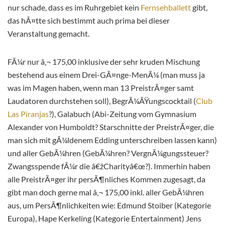
nur schade, dass es im Ruhrgebiet kein
Fernsehballett
gibt,
das hÃ¤tte sich bestimmt auch prima bei dieser
Veranstaltung gemacht.
FÃ¼r nur â‚¬ 175,00 inklusive der sehr kruden Mischung
bestehend aus einem Drei-GÃ¤nge-MenÃ¼ (man muss ja
was im Magen haben, wenn man 13 PreistrÃ¤ger samt
Laudatoren durchstehen soll), BegrÃ¼ÃŸungscocktail (
Club
Las Piranjas
?), Galabuch (Abi-Zeitung vom Gymnasium
Alexander von Humboldt? Starschnitte der PreistrÃ¤ger, die
man sich mit gÃ¼ldenem Edding unterschreiben lassen kann)
und aller GebÃ¼hren (GebÃ¼hren? VergnÃ¼gungssteuer?
Zwangsspende fÃ¼r die â€žCharityâ€œ?). Immerhin haben
alle PreistrÃ¤ger ihr persÃ¶nliches Kommen zugesagt, da
gibt man doch gerne mal â‚¬ 175,00 inkl. aller GebÃ¼hren
aus, um PersÃ¶nlichkeiten wie: Edmund Stoiber (Kategorie
Europa), Hape Kerkeling (Kategorie Entertainment) Jens