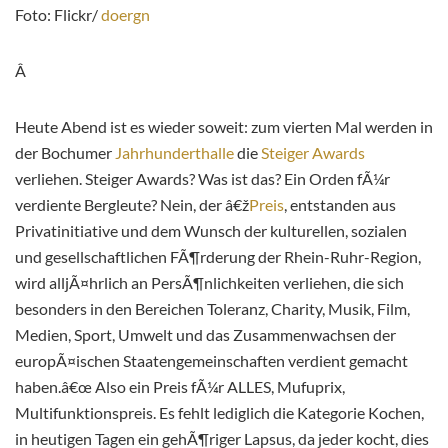
Foto: Flickr/
doergn
Â
Heute Abend ist es wieder soweit: zum vierten Mal werden in
der Bochumer
Jahrhunderthalle
die
Steiger Awards
verliehen. Steiger Awards? Was ist das? Ein Orden fÃ¼r
verdiente Bergleute? Nein, der â€ž
Preis
, entstanden aus
Privatinitiative und dem Wunsch der kulturellen, sozialen
und gesellschaftlichen FÃ¶rderung der Rhein-Ruhr-Region,
wird alljÃ¤hrlich an PersÃ¶nlichkeiten verliehen, die sich
besonders in den Bereichen Toleranz, Charity, Musik, Film,
Medien, Sport, Umwelt und das Zusammenwachsen der
europÃ¤ischen Staatengemeinschaften verdient gemacht
haben.â€œ Also ein Preis fÃ¼r ALLES, Mufuprix,
Multifunktionspreis. Es fehlt lediglich die Kategorie Kochen,
in heutigen Tagen ein gehÃ¶riger Lapsus, da jeder kocht, dies