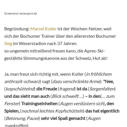
Screenshot reviersport.de
Begründung:
Marcel Koller
ist der Wochen-Netzer, weil
sich der Bochumer Trainer über den allerersten Bochumer
Sieg
im Weserstadion nach 37 Jahren
so ungemein mitreißend freuen kann, die Apres-Ski-
gestählte Stimmungskanone aus der Schweiz, Hut ab!
Ja, man freut sich richtig mit, wenn Koller (
in fröhlichem
anthrazit-schwarz
) sagt (
dazu verschränkte Arme
):
"Nee,
(
kopschüttelnd
)
die Freude
(
fragend
)
ist da
(
Sorgenfalten
)
und das sieht man auch
(
Blick schweift …
)
– in den
(
… zum
Fenster
)
Trainingseinheiten
(
Augen verdüstern sich
)
, den
Spielen,
(
nochmal leichtes Kopfschütteln
)
das hat eigentlich
(
Betonung, Pause
)
sehr viel Spaß gemacht
(
Augen
zugekniffen
).