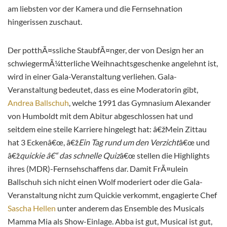
am liebsten vor der Kamera und die Fernsehnation
hingerissen zuschaut.
Der potthÃ¤ssliche StaubfÃ¤nger, der von Design her an
schwiegermÃ¼tterliche Weihnachtsgeschenke angelehnt ist,
wird in einer Gala-Veranstaltung verliehen. Gala-
Veranstaltung bedeutet, dass es eine Moderatorin gibt,
Andrea Ballschuh
, welche 1991 das Gymnasium Alexander
von Humboldt mit dem Abitur abgeschlossen hat und
seitdem eine steile Karriere hingelegt hat: â€žMein Zittau
hat 3 Eckenâ€œ, â€ž
Ein Tag rund um den Verzicht
â€œ und
â€ž
quickie â€“ das schnelle Quiz
â€œ stellen die Highlights
ihres (MDR)-Fernsehschaffens dar. Damit FrÃ¤ulein
Ballschuh sich nicht einen Wolf moderiert oder die Gala-
Veranstaltung nicht zum Quickie verkommt, engagierte Chef
Sascha Hellen
unter anderem das Ensemble des Musicals
Mamma Mia als Show-Einlage. Abba ist gut, Musical ist gut,