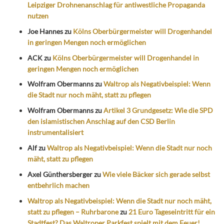
Leipziger Drohnenanschlag für antiwestliche Propaganda
nutzen
Joe Hannes
zu
Kölns Oberbürgermeister will Drogenhandel
in geringen Mengen noch ermöglichen
ACK
zu
Kölns Oberbürgermeister will Drogenhandel in
geringen Mengen noch ermöglichen
Wolfram Obermanns
zu
Waltrop als Negativbeispiel: Wenn
die Stadt nur noch mäht, statt zu pflegen
Wolfram Obermanns
zu
Artikel 3 Grundgesetz: Wie die SPD
den islamistischen Anschlag auf den CSD Berlin
instrumentalisiert
Alf
zu
Waltrop als Negativbeispiel: Wenn die Stadt nur noch
mäht, statt zu pflegen
Axel Günthersberger
zu
Wie viele Bäcker sich gerade selbst
entbehrlich machen
Waltrop als Negativbeispiel: Wenn die Stadt nur noch mäht,
statt zu pflegen – Ruhrbarone
zu
21 Euro Tageseintritt für ein
Stadtfest? Das Waltroper Parkfest spielt mit dem Feuer!