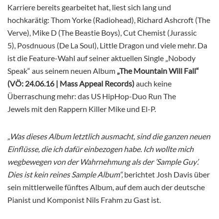
Karriere bereits gearbeitet hat, liest sich lang und
hochkarätig: Thom Yorke (Radiohead), Richard Ashcroft (The
Verve), Mike D (The Beastie Boys), Cut Chemist (Jurassic
5), Posdnuous (De La Soul), Little Dragon und viele mehr. Da
ist die Feature-Wahl auf seiner aktuellen Single „Nobody
Speak“ aus seinem neuen Album
„The Mountain Will Fall“
(VÖ: 24.06.16 | Mass Appeal Records)
auch keine
Überraschung mehr: das US HipHop-Duo Run The
Jewels mit den Rappern Killer Mike und El-P.
„Was dieses Album letztlich ausmacht, sind die ganzen neuen
Einflüsse, die ich dafür einbezogen habe. Ich wollte mich
wegbewegen von der Wahrnehmung als der ’Sample Guy’.
Dies ist kein reines Sample Album“,
berichtet Josh Davis über
sein mittlerweile fünftes Album, auf dem auch der deutsche
Pianist und Komponist Nils Frahm zu Gast ist.