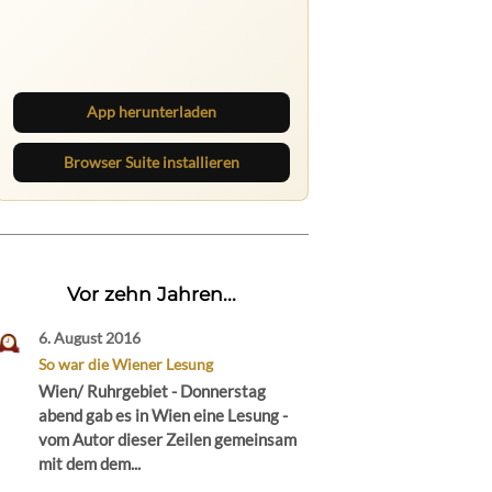
Ruhrbarone auf allen Geräten
Lies unterwegs weiter, speichere
Beiträge und behalte neue Texte
direkt im Browser im Blick.
App herunterladen
Browser Suite installieren
Vor zehn Jahren...
6. August 2016
So war die Wiener Lesung
Wien/ Ruhrgebiet - Donnerstag
abend gab es in Wien eine Lesung -
vom Autor dieser Zeilen gemeinsam
mit dem dem...