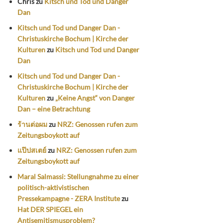
Chris
zu
Kitsch und Tod und Danger
Dan
Kitsch und Tod und Danger Dan -
Christuskirche Bochum | Kirche der
Kulturen
zu
Kitsch und Tod und Danger
Dan
Kitsch und Tod und Danger Dan -
Christuskirche Bochum | Kirche der
Kulturen
zu
„Keine Angst“ von Danger
Dan – eine Betrachtung
ร้านต่อผม
zu
NRZ: Genossen rufen zum
Zeitungsboykott auf
แป๊ปสเตย์
zu
NRZ: Genossen rufen zum
Zeitungsboykott auf
Maral Salmassi: Stellungnahme zu einer
politisch-aktivistischen
Pressekampagne - ZERA Institute
zu
Hat DER SPIEGEL ein
Antisemitismusproblem?